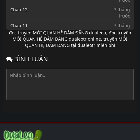
Chap 12
7 tháng
trước
Chap 11
7 tháng
trước
đọc truyện MỐI QUAN HỆ DÂM ĐÃNG dualeotr
,
đọc truyện
MỐI QUAN HỆ DÂM ĐÃNG dualeotr online
,
truyện MỐI
Chap 10
7 tháng
QUAN HỆ DÂM ĐÃNG tại dualeotr miễn phí
trước
Chap 9
7 tháng
BÌNH LUẬN
trước
Chap 8
7 tháng
trước
Chap 7
7 tháng
trước
Chap 6
7 tháng
trước
Chap 5
7 tháng
trước
Chap 4
7 tháng