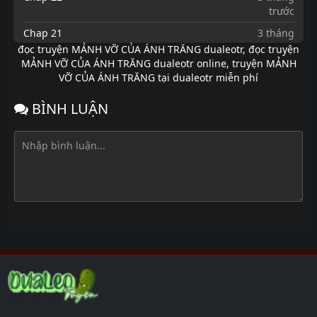
trước
Chap 21
3 tháng
trước
đọc truyện MẢNH VỠ CỦA ÁNH TRĂNG dualeotr
,
đọc truyện
MẢNH VỠ CỦA ÁNH TRĂNG dualeotr online
,
truyện MẢNH
Chap 20
6 tháng
VỠ CỦA ÁNH TRĂNG tại dualeotr miễn phí
trước
Chap 19
6 tháng
BÌNH LUẬN
trước
Chap 18
6 tháng
trước
Chap 17
6 tháng
trước
Chap 16
6 tháng
trước
Chap 15
6 tháng
trước
Chap 14
6 tháng
trước