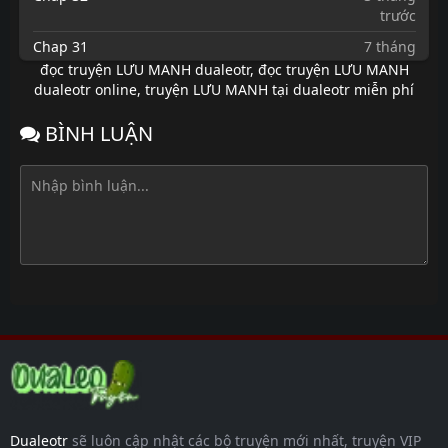
trước
Chap 31
7 tháng
trước
đọc truyện LƯU MANH dualeotr
,
đọc truyện LƯU MANH
dualeotr online
,
truyện LƯU MANH tại dualeotr miễn phí
Chap 30
7 tháng
trước
BÌNH LUẬN
Chap 29
7 tháng
trước
Chap 28
7 tháng
trước
Chap 27
7 tháng
trước
Chap 26
7 tháng
trước
Chap 25
7 tháng
trước
Chap 24
7 tháng
trước
Dualeotr
sẽ luôn cập nhật các bộ truyện mới nhất, truyện VIP