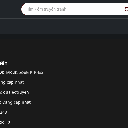
uên
: Oblivious, 오블리비어스
ang cập nhật
h:
dualeotruyen
g: Đang cập nhật
 243
dõi: 0