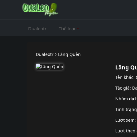
Dualeotr
Thể loại
Dualeotr
Lãng Quên
Lãng Q
Tên khác
Tác giả: Đ
Nhóm dịc
Tình trạn
Lượt xem:
Lượt theo 