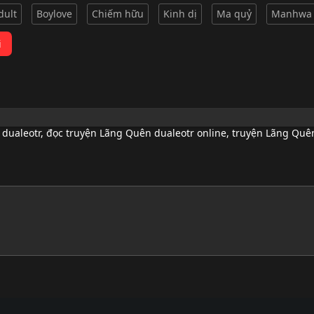
dult
Boylove
Chiếm hữu
Kinh dị
Ma quỷ
Manhwa
i
 dualeotr
,
đọc truyện Lãng Quên dualeotr online
,
truyện Lãng Quên