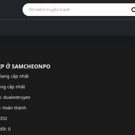
ỊP Ở SAMCHEONPO
 Đang cập nhật
ang cập nhật
h:
dualeotruyen
g: Hoàn thành
 352
dõi: 0