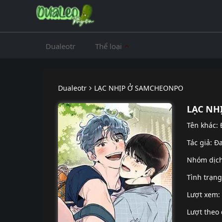
Dualeotr
Thể loại
Dualeotr
LẠC NHỊP Ở SAMCHEONPO
LẠC NH
Tên khác:
Tác giả: Đ
Nhóm dịc
Tình trạn
Lượt xem:
Lượt theo 