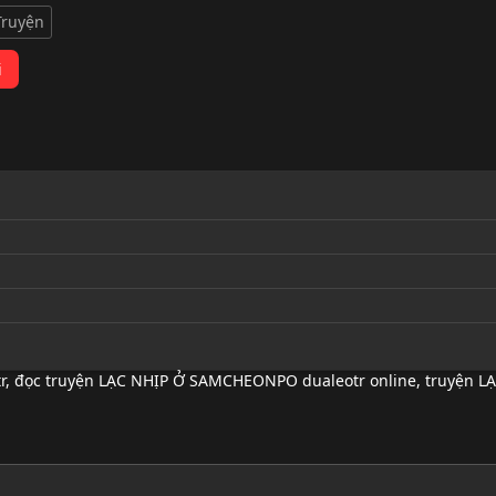
Truyện
i
r
,
đọc truyện LẠC NHỊP Ở SAMCHEONPO dualeotr online
,
truyện L