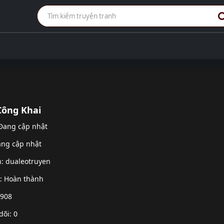
Công Khai
 Đang cập nhật
ang cập nhật
h:
dualeotruyen
g: Hoàn thành
 908
dõi: 0