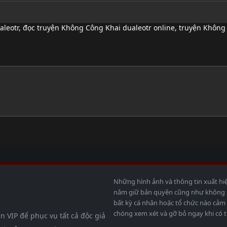
aleotr
,
đọc truyện Không Công Khai dualeotr online
,
truyện Không 
Những hình ảnh và thông tin xuất hi
nắm giữ bản quyền cũng như không bả
bất kỳ cá nhân hoặc tổ chức nào cảm 
chóng xem xét và gỡ bỏ ngay khi có t
n VIP để phục vụ tất cả độc giả