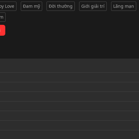
oy Love
Đam mỹ
Đời thường
Giới giải trí
Lãng mạn
am
i