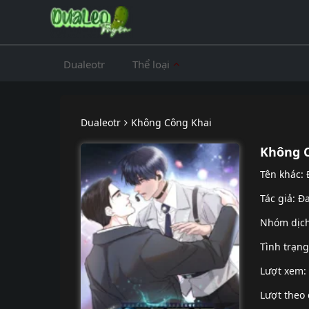
Dualeotr
Thể loại
Dualeotr
Không Công Khai
Không 
Tên khác:
Tác giả: Đ
Nhóm dịc
Tình trạn
Lượt xem:
Lượt theo 