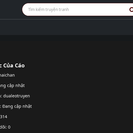
c Của Cáo
 haichan
ang cập nhật
h:
dualeotruyen
g: Đang cập nhật
 314
dõi: 0