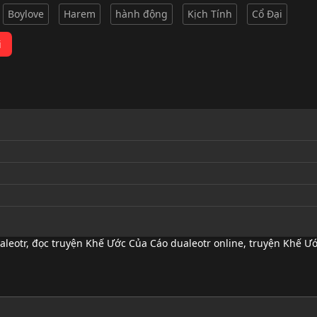
Boylove
Harem
hành động
Kịch Tính
Cổ Đại
i
aleotr
,
đọc truyện Khế Ước Của Cáo dualeotr online
,
truyện Khế Ước