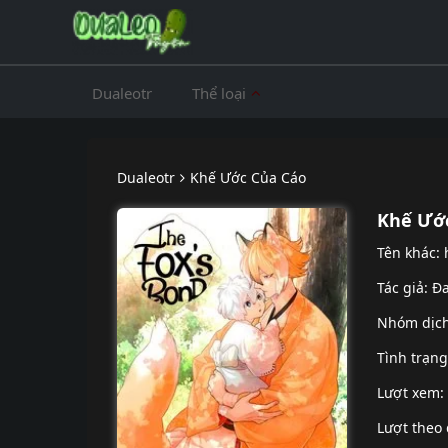
Dualeotr
Thể loại
Dualeotr
Khế Ước Của Cáo
Khế Ướ
Tên khác:
Tác giả: Đ
Nhóm dịc
Tình trạn
Lượt xem:
Lượt theo 