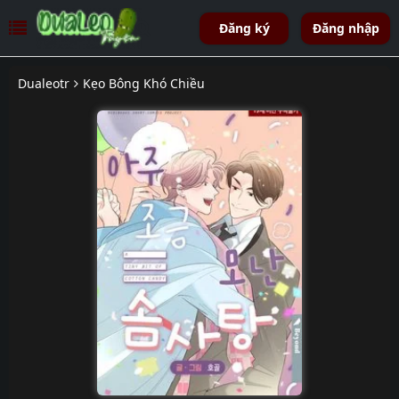
Đăng ký
Đăng nhập
Dualeotr
Kẹo Bông Khó Chiều