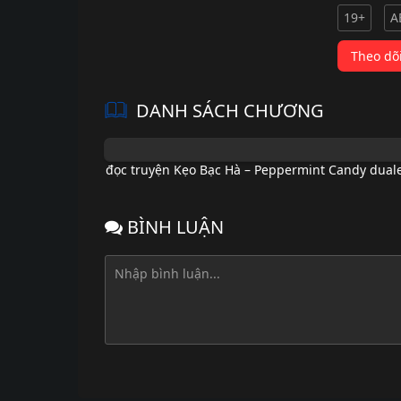
19+
A
Theo dõ
DANH SÁCH CHƯƠNG
đọc truyện Kẹo Bạc Hà – Peppermint Candy duale
BÌNH LUẬN