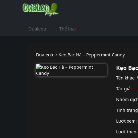
Dualeotr
Thể loại
Dualeotr
Kẹo Bạc Hà – Peppermint Candy
Kẹo Bạc
Tên khác
Tác giả:
Y
Nhóm dịc
Tình trạn
Lượt xem:
Lượt theo 