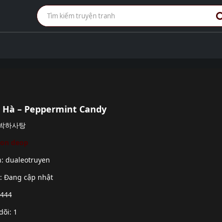
 Hà – Peppermint Candy
: 박하사탕
eon deop
h:
dualeotruyen
g: Đang cập nhật
 444
dõi: 1