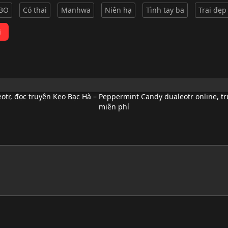
BO
Có thai
Manhwa
Niên hạ
Tình tay ba
Trai đẹp
i
otr
,
đọc truyện Kẹo Bạc Hà – Peppermint Candy dualeotr online
,
tr
miễn phí