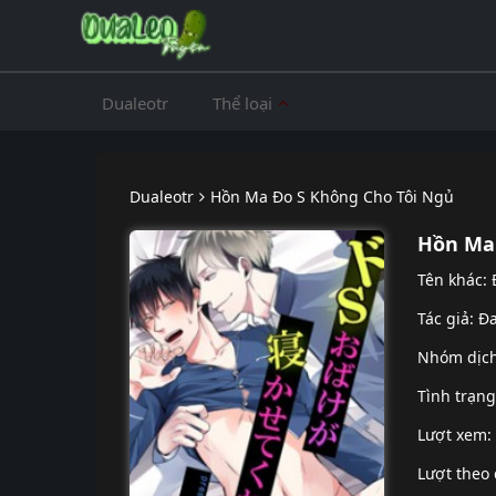
Dualeotr
Thể loại
Dualeotr
Hồn Ma Đo S Không Cho Tôi Ngủ
Hồn Ma 
Tên khác:
Tác giả: Đ
Nhóm dịc
Tình trạn
Lượt xem:
Lượt theo 