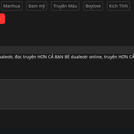
Manhua
Đam mỹ
Truyện Màu
Boylove
Kịch Tính
i
aleotr
,
đọc truyện HƠN CẢ BẠN BÈ dualeotr online
,
truyện HƠN CẢ 