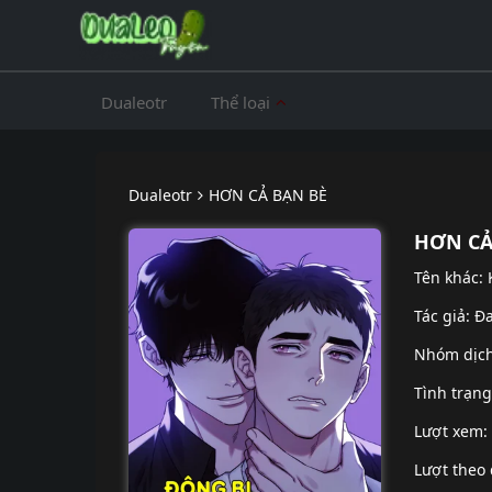
Dualeotr
Thể loại
Dualeotr
HƠN CẢ BẠN BÈ
HƠN CẢ
Tên khác: 
Tác giả: Đ
Nhóm dịc
Tình trạn
Lượt xem:
Lượt theo 