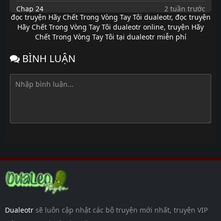
Chap 24
2 tuần trước
đọc truyện Hãy Chết Trong Vòng Tay Tôi dualeotr
,
đọc truyện
Chap 23
2 tuần trước
Hãy Chết Trong Vòng Tay Tôi dualeotr online
,
truyện Hãy
Chết Trong Vòng Tay Tôi tại dualeotr miễn phí
Chap 22
2 tuần trước
Chap 21
2 tuần trước
BÌNH LUẬN
Chap 20
2 tuần trước
Chap 19
2 tuần trước
Chap 18
2 tuần trước
Chap 17
2 tuần trước
Chap 16
2 tuần trước
Chap 15
2 tuần trước
Chap 14
7 tháng
trước
Chap 13
7 tháng
trước
Dualeotr
sẽ luôn cập nhật các bộ truyện mới nhất, truyện VIP
Chap 12
7 tháng