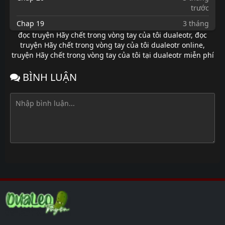
trước
Chap 19
3 tháng
trước
đọc truyện Hãy chết trong vòng tay của tôi dualeotr
,
đọc
truyện Hãy chết trong vòng tay của tôi dualeotr online
,
Chap 18
3 tháng
truyện Hãy chết trong vòng tay của tôi tại dualeotr miễn phí
trước
Chap 17
3 tháng
BÌNH LUẬN
trước
Chap 16
7 tháng
trước
Chap 15
7 tháng
trước
Chap 14
7 tháng
trước
Chap 13
7 tháng
trước
Chap 12
7 tháng
trước