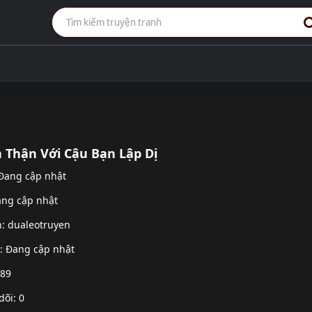
 Thận Với Cậu Bạn Lập Dị
 Đang cập nhật
ang cập nhật
h:
dualeotruyen
g: Đang cập nhật
 89
dõi: 0