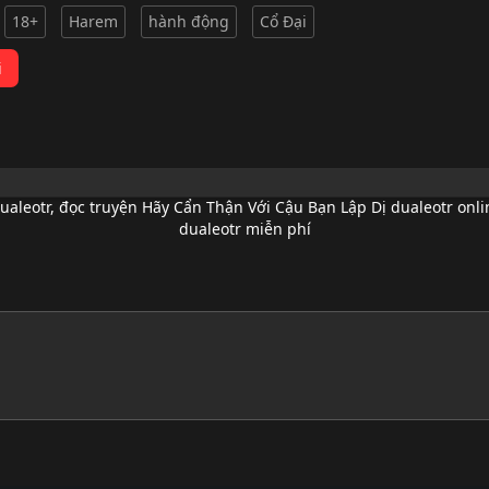
18+
Harem
hành động
Cổ Đại
i
ualeotr
,
đọc truyện Hãy Cẩn Thận Với Cậu Bạn Lập Dị dualeotr onli
dualeotr miễn phí