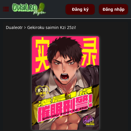
Đăng ký
Đăng nhập
Dualeotr
Gekiroku saimin Kzi 25zi!