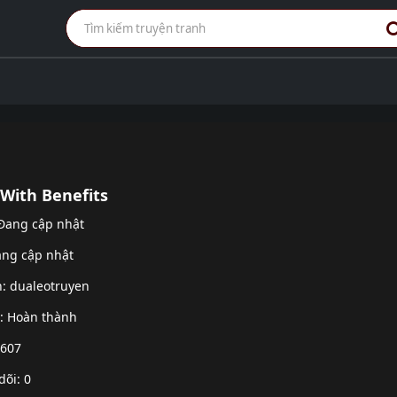
 With Benefits
 Đang cập nhật
ang cập nhật
h:
dualeotruyen
g: Hoàn thành
 607
dõi: 0