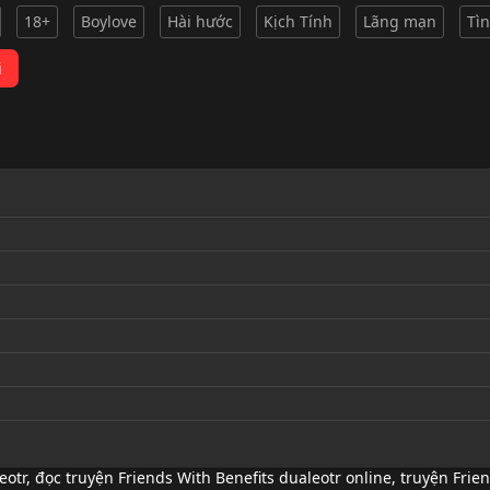
18+
Boylove
Hài hước
Kịch Tính
Lãng mạn
Tì
i
eotr
,
đọc truyện Friends With Benefits dualeotr online
,
truyện Frien