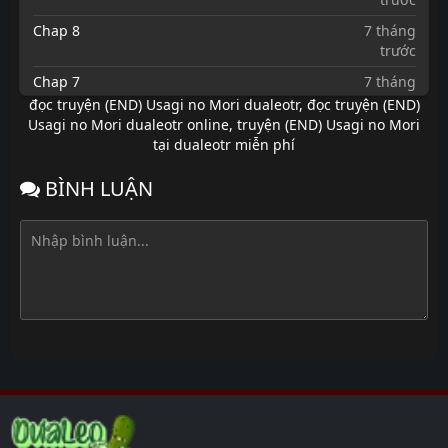
Chap 8
7 tháng
trước
Chap 7
7 tháng
trước
đọc truyện (END) Usagi no Mori dualeotr
,
đọc truyện (END)
Usagi no Mori dualeotr online
,
truyện (END) Usagi no Mori
Chap 6
7 tháng
tại dualeotr miễn phí
trước
Chap 5.5
7 tháng
BÌNH LUẬN
trước
Chap 5
7 tháng
trước
Chap 4
7 tháng
trước
Chap 3
7 tháng
trước
Chap 2
7 tháng
trước
Chap 1
7 tháng