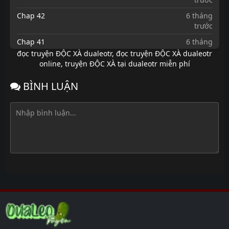
Chap 42
6 tháng
trước
Chap 41
6 tháng
trước
đọc truyện ĐỘC XÀ dualeotr
,
đọc truyện ĐỘC XÀ dualeotr
online
,
truyện ĐỘC XÀ tại dualeotr miễn phí
Chap 40
6 tháng
trước
BÌNH LUẬN
Chap 39
6 tháng
trước
Chap 38
6 tháng
trước
Chap 37
6 tháng
trước
Chap 36
7 tháng
trước
Chap 34
7 tháng
trước
Chap 33
7 tháng