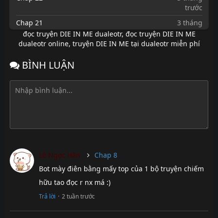
trước
Chap 21
3 tháng
trước
đọc truyện DIE IN ME dualeotr
,
đọc truyện DIE IN ME
dualeotr online
,
truyện DIE IN ME tại dualeotr miễn phí
Chap 20
3 tháng
trước
BÌNH LUẬN
Chap 19
3 tháng
trước
Chap 18
6 tháng
trước
Chap 17
6 tháng
trước
Chap 16
6 tháng
Lê Ngọc Hân
Chap 8
trước
Bot mày điên bằng mấy top của 1 bộ truyện chiếm
Chap 15
6 tháng
trước
hữu tao đọc r nx má :)
Chap 14
7 tháng
Trả lời
·
2 tuần trước
trước