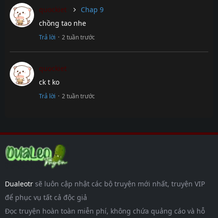
Chap 13
7 tháng
quockiet
Chap 9
trước
chồng tao nhe
Chap 12
7 tháng
trước
Trả lời
·
2 tuần trước
Chap 11
7 tháng
trước
quockiet
Chap 10
7 tháng
ck t ko
trước
Trả lời
·
2 tuần trước
Chap 9
7 tháng
trước
Chap 8
7 tháng
trước
Chap 7
7 tháng
trước
Chap 6
7 tháng
Dualeotr
sẽ luôn cập nhật các bộ truyện mới nhất, truyện VIP
trước
để phục vụ tất cả độc giả
Chap 5
7 tháng
Đọc truyện hoàn toàn miễn phí, không chứa quảng cáo và hỗ
trước