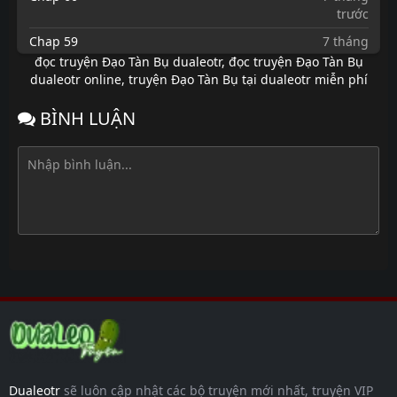
trước
Chap 59
7 tháng
trước
đọc truyện Đạo Tàn Bụ dualeotr
,
đọc truyện Đạo Tàn Bụ
dualeotr online
,
truyện Đạo Tàn Bụ tại dualeotr miễn phí
Chap 58
7 tháng
trước
BÌNH LUẬN
Chap 57
7 tháng
trước
Chap 56
7 tháng
trước
Chap 55
7 tháng
trước
Chap 54
7 tháng
trước
Chap 53.2
7 tháng
trước
Chap 53.1
7 tháng
trước
Dualeotr
sẽ luôn cập nhật các bộ truyện mới nhất, truyện VIP