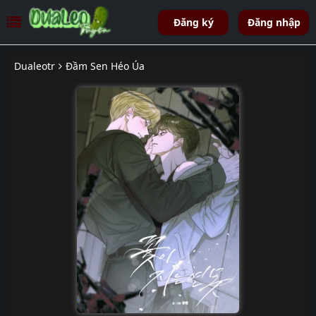
Đăng ký
Đăng nhập
Dualeotr
Đầm Sen Héo Úa