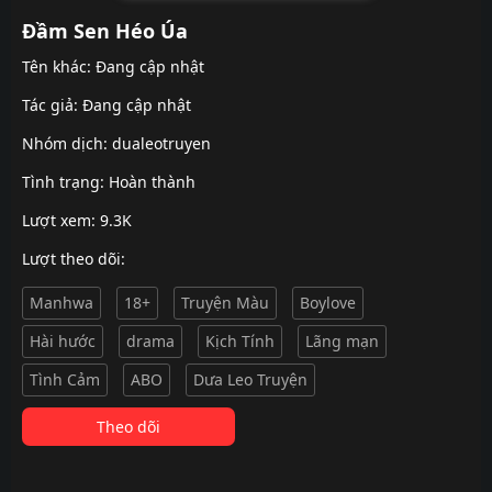
Đầm Sen Héo Úa
Tên khác: Đang cập nhật
Tác giả: Đang cập nhật
Nhóm dịch:
dualeotruyen
Tình trạng: Hoàn thành
Lượt xem: 9.3K
Lượt theo dõi:
Manhwa
18+
Truyện Màu
Boylove
Hài hước
drama
Kịch Tính
Lãng mạn
Tình Cảm
ABO
Dưa Leo Truyện
Theo dõi