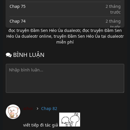
Chap 75
2 tháng
trước
Chap 74
2 tháng
trước
đọc truyện Đầm Sen Héo Úa dualeotr
,
đọc truyện Đầm Sen
Chap 73
2 tháng
Héo Úa dualeotr online
,
truyện Đầm Sen Héo Úa tại dualeotr
trước
miễn phí
Chap 72
2 tháng
BÌNH LUẬN
trước
Chap 71
2 tháng
trước
Chap 70
2 tháng
trước
Chap 69
2 tháng
trước
aihoi
Chap 82
Chap 68
2 tháng
trước
Chap 67
2 tháng
viết tiếp đi tác giả