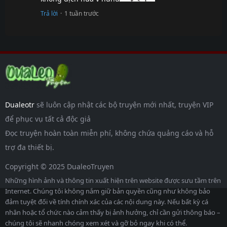
Chap 53
7 tháng
trước
Trả lời
·
1 tuần trước
Chap 52
7 tháng
trước
Chap 51
7 tháng
trước
Chap 50
7 tháng
trước
Dualeotr
sẽ luôn cập nhật các bộ truyện mới nhất, truyện VIP
Chap 49
7 tháng
trước
để phục vụ tất cả độc giả
Chap 48
7 tháng
Đọc truyện hoàn toàn miễn phí, không chứa quảng cáo và hỗ
trước
trợ đa thiết bị.
Chap 47
7 tháng
Copyright © 2025 DualeoTruyen
trước
Những hình ảnh và thông tin xuất hiện trên website được sưu tầm trên
Chap 46
7 tháng
Internet. Chúng tôi không nắm giữ bản quyền cũng như không bảo
trước
đảm tuyệt đối về tính chính xác của các nội dung này. Nếu bất kỳ cá
Chap 45
7 tháng
nhân hoặc tổ chức nào cảm thấy bị ảnh hưởng, chỉ cần gửi thông báo –
trước
chúng tôi sẽ nhanh chóng xem xét và gỡ bỏ ngay khi có thể.