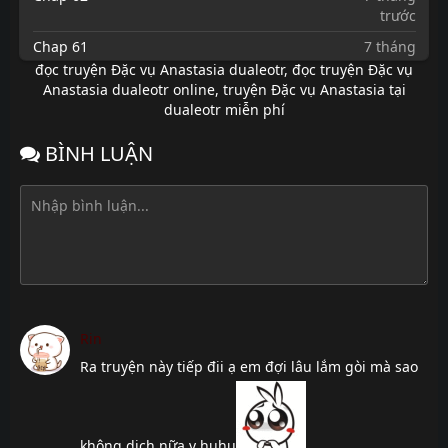
trước
Chap 61
7 tháng
trước
đọc truyện Đặc vụ Anastasia dualeotr
,
đọc truyện Đặc vụ
Anastasia dualeotr online
,
truyện Đặc vụ Anastasia tại
Chap 60
7 tháng
dualeotr miễn phí
trước
Chap 59
7 tháng
BÌNH LUẬN
trước
Chap 58
7 tháng
trước
Chap 57
7 tháng
trước
Chap 56
7 tháng
trước
Rin
Chap 55
7 tháng
Ra truyện này tiếp đii ạ em đợi lâu lắm gòi mà sao
trước
Chap 54
7 tháng
trước
không dịch nữa v huhu