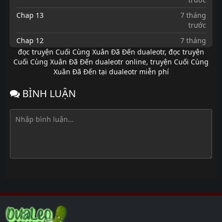
Chap 13
7 tháng
trước
Chap 12
7 tháng
trước
đọc truyện Cuối Cùng Xuân Đã Đến dualeotr
,
đọc truyện
Cuối Cùng Xuân Đã Đến dualeotr online
,
truyện Cuối Cùng
Chap 11
7 tháng
Xuân Đã Đến tại dualeotr miễn phí
trước
Chap 10
7 tháng
BÌNH LUẬN
trước
Chap 9
7 tháng
trước
Chap 8
7 tháng
trước
Chap 7
7 tháng
trước
Chap 6
7 tháng
trước
Chap 5
7 tháng