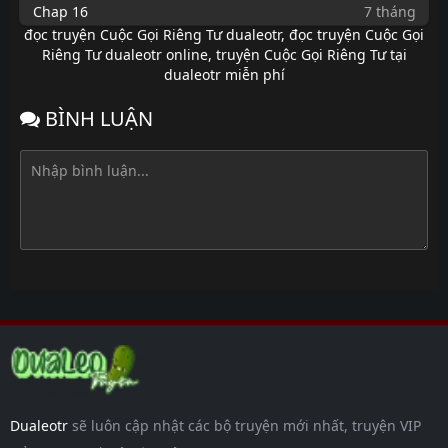
Chap 16
7 tháng
trước
đọc truyện Cuộc Gọi Riêng Tư dualeotr
,
đọc truyện Cuộc Gọi
Riêng Tư dualeotr online
,
truyện Cuộc Gọi Riêng Tư tại
Chap 15
7 tháng
dualeotr miễn phí
trước
Chap 14
7 tháng
BÌNH LUẬN
trước
Chap 13
7 tháng
trước
Chap 12
7 tháng
trước
Chap 11
7 tháng
trước
Chap 10
7 tháng
trước
Chap 9
7 tháng
trước
Chap 8
7 tháng
Dualeotr
sẽ luôn cập nhật các bộ truyện mới nhất, truyện VIP
trước