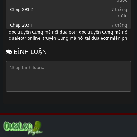
Chap 293.2
7 tháng
trước
Chap 293.1
7 tháng
trước
đọc truyện Cưng mà nói dualeotr
,
đọc truyện Cưng mà nói
dualeotr online
,
truyện Cưng mà nói tại dualeotr miễn phí
Chap 292
7 tháng
trước
BÌNH LUẬN
Chap 291
7 tháng
trước
Chap 290
7 tháng
trước
Chap 289
7 tháng
trước
Chap 288
7 tháng
trước
Chap 287
7 tháng
trước
Chap 286
7 tháng