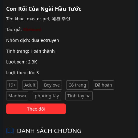
Con Rối Của Ngài Hầu Tước
Tên khác: master pet, 애완 주인
Tác giả:
Shroomi
Nhóm dịch:
dualeotruyen
Tình trạng: Hoàn thành
Lượt xem: 2.3K
Lượt theo dõi: 3
19+
Adult
Boylove
Cổ trang
Đã hoàn
Manhwa
phương tây
Tình tay ba
Theo dõi
DANH SÁCH CHƯƠNG