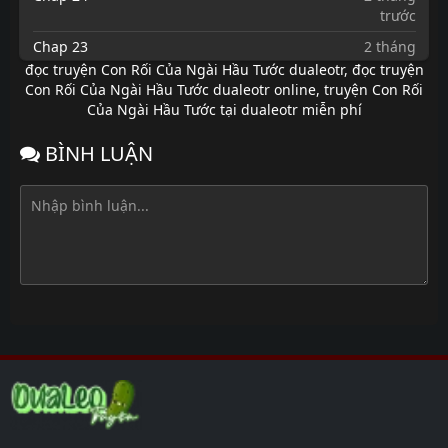
trước
Chap 23
2 tháng
trước
đọc truyện Con Rối Của Ngài Hầu Tước dualeotr
,
đọc truyện
Con Rối Của Ngài Hầu Tước dualeotr online
,
truyện Con Rối
Chap 22
2 tháng
Của Ngài Hầu Tước tại dualeotr miễn phí
trước
Chap 21
2 tháng
BÌNH LUẬN
trước
Chap 20
2 tháng
trước
Chap 19
2 tháng
trước
Chap 18
2 tháng
trước
Chap 17
2 tháng
trước
Chap 16
2 tháng
trước