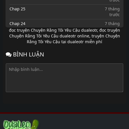
Chap 25
7 tháng
trước
Chap 24
7 tháng
trước
đọc truyện Chuyện Rằng Tôi Yêu Cậu dualeotr
,
đọc truyện
Chuyện Rằng Tôi Yêu Cậu dualeotr online
,
truyện Chuyện
Chap 23
7 tháng
Rằng Tôi Yêu Cậu tại dualeotr miễn phí
trước
Chap 22
7 tháng
BÌNH LUẬN
trước
Chap 21
7 tháng
trước
Chap 20
7 tháng
trước
Chap 19
7 tháng
trước
Chap 18
7 tháng
trước
Chap 17
7 tháng