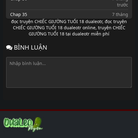
trước
Chap 35
7 tháng
trước
đọc truyện CHIẾC GIƯỜNG TUỔI 18 dualeotr
,
đọc truyện
CHIẾC GIƯỜNG TUỔI 18 dualeotr online
,
truyện CHIẾC
Chap 34
7 tháng
GIƯỜNG TUỔI 18 tại dualeotr miễn phí
trước
Chap 33
7 tháng
BÌNH LUẬN
trước
Chap 32
7 tháng
trước
Chap 31.1
7 tháng
trước
Chap 31
7 tháng
trước
Chap 30
7 tháng
trước
Chap 29
7 tháng
trước