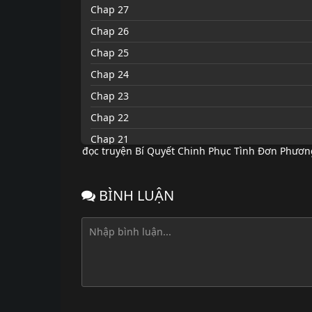
Chap 27
Chap 26
Chap 25
Chap 24
Chap 23
Chap 22
Chap 21
đọc truyện Bí Quyết Chinh Phục Tình Đơn Phươn
Chap 20
Chap 19
BÌNH LUẬN
Chap 18
Chap 17
Chap 16
Chap 15
Chap 14
Chap 13