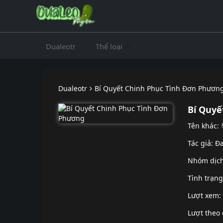
Dualeotr
Thể loại
Dualeotr
Bí Quyết Chinh Phục Tình Đơn Phươn
Bí Quyế
Tên khá
Tác giả: Đ
Nhóm dịc
Tình trạn
Lượt xem:
Lượt theo 