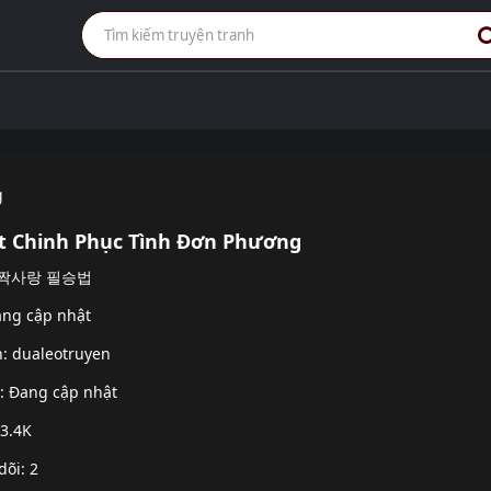
g
t Chinh Phục Tình Đơn Phương
c: 짝사랑 필승법
ang cập nhật
h:
dualeotruyen
g: Đang cập nhật
 3.4K
dõi: 2