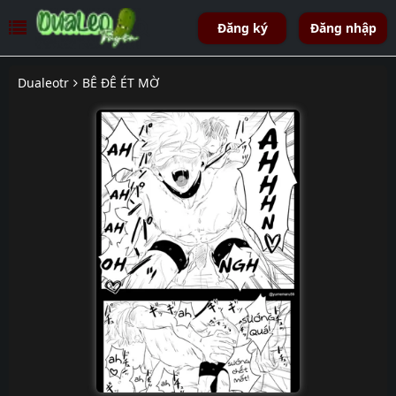
Đăng ký
Đăng nhập
Dualeotr
BÊ ĐÊ ÉT MỜ