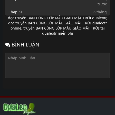
trước
Chap 51
6 tháng
trước
đọc truyện BẠN CÙNG LỚP MẪU GIÁO MẶT TRỜI dualeotr
,
đọc truyện BẠN CÙNG LỚP MẪU GIÁO MẶT TRỜI dualeotr
Chap 50
6 tháng
online
,
truyện BẠN CÙNG LỚP MẪU GIÁO MẶT TRỜI tại
trước
dualeotr miễn phí
Chap 49
7 tháng
trước
BÌNH LUẬN
Chap 48
7 tháng
trước
Chap 47
7 tháng
trước
Chap 46
7 tháng
trước
Chap 45
7 tháng
trước
Chap 44
7 tháng
trước