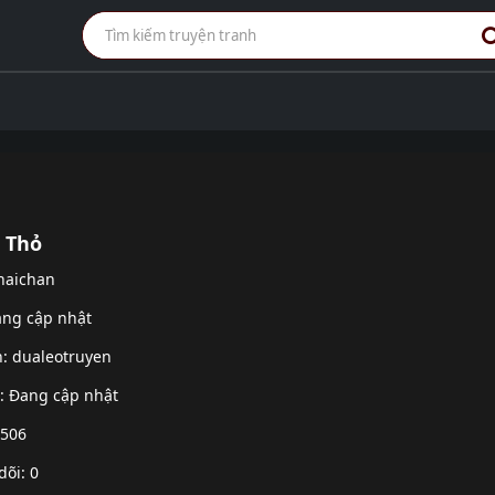
 Thỏ
 haichan
ang cập nhật
h:
dualeotruyen
g: Đang cập nhật
 506
dõi: 0