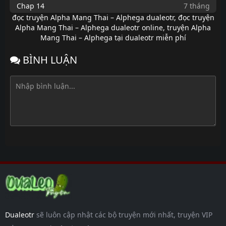
Chap 14
7 tháng
trước
đọc truyện Alpha Mang Thai – Alphega dualeotr
,
đọc truyện
Alpha Mang Thai – Alphega dualeotr online
,
truyện Alpha
Chap 13
7 tháng
Mang Thai – Alphega tại dualeotr miễn phí
trước
Chap 12
7 tháng
BÌNH LUẬN
trước
Chap 11
7 tháng
trước
Chap 10
7 tháng
trước
Chap 9
7 tháng
trước
Chap 8
7 tháng
trước
Chap 7
7 tháng
trước
Chap 6
7 tháng
Dualeotr
sẽ luôn cập nhật các bộ truyện mới nhất, truyện VIP
trước