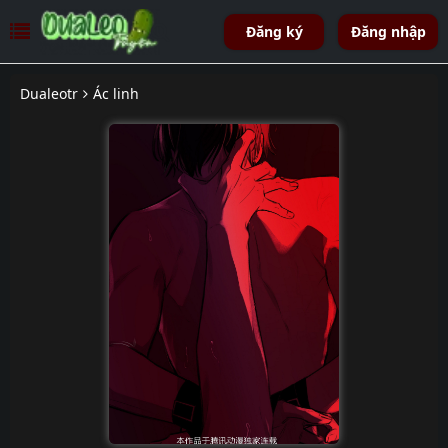
Đăng ký
Đăng nhập
Dualeotr
Ác linh