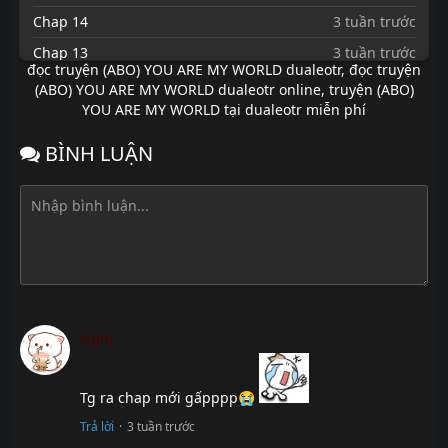
Chap 14
3 tuần trước
Chap 13
3 tuần trước
đọc truyện (ABO) YOU ARE MY WORLD dualeotr
,
đọc truyện
Chap 12
3 tuần trước
(ABO) YOU ARE MY WORLD dualeotr online
,
truyện (ABO)
YOU ARE MY WORLD tại dualeotr miễn phí
Chap 11
6 tháng
trước
BÌNH LUẬN
Chap 10
7 tháng
trước
Chap 9
7 tháng
trước
Chap 8
7 tháng
trước
Chap 7
7 tháng
trước
Nghi
Chap 6
7 tháng
trước
Tg ra chap mới gấpppp😭
Chap 5
7 tháng
Trả lời
·
3 tuần trước
trước